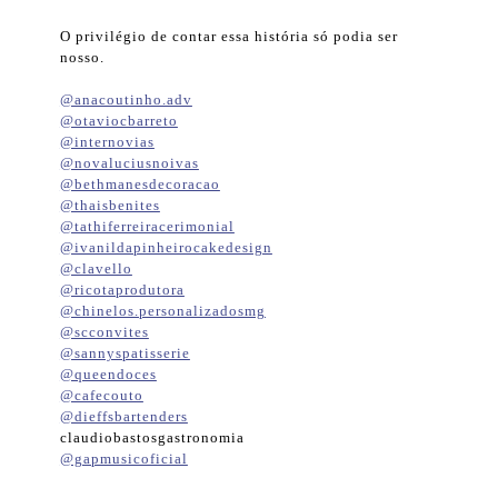
O privilégio de contar essa história só podia ser
nosso.
@anacoutinho.adv
@otaviocbarreto
@internovias
@novaluciusnoivas
@bethmanesdecoracao
@thaisbenites
@tathiferreiracerimonial
@ivanildapinheirocakedesign
@clavello
@ricotaprodutora
@chinelos.personalizadosmg
@scconvites
@sannyspatisserie
@queendoces
@cafecouto
@dieffsbartenders
claudiobastosgastronomia
@gapmusicoficial