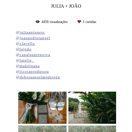
JULIA + JOÃO
4456
visualizações
1
curtidas
@juliaantunesc
@joaopedrorangel
@clavello
@lajedo
@canalsupernoiva
@latelie_
@makeluana
@ricotaprodutora
@deboraanselmodesign