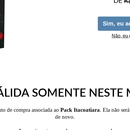
DE
R
Sim, eu a
Não, eu 
ÁLIDA SOMENTE NESTE
ento de compra associada ao
Pack Itacoatiara
. Ela não ser
de novo.