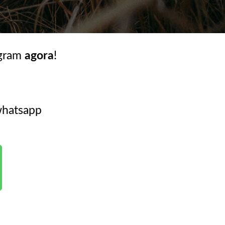
agram
agora
!
whatsapp